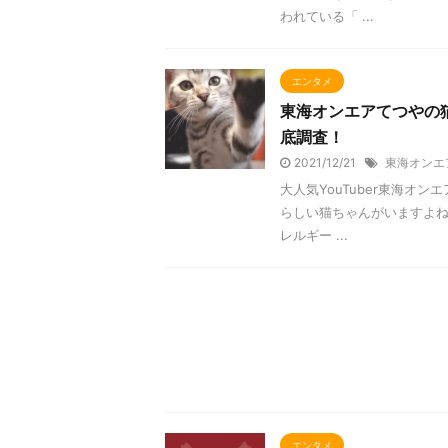
われている「 ...
エンタメ
東海オンエアてつやの
底調査！
2021/12/21
東海オンエ
大人気YouTuber東海オン
らしい猫ちゃんがいますよね
レルギー ...
エンタメ