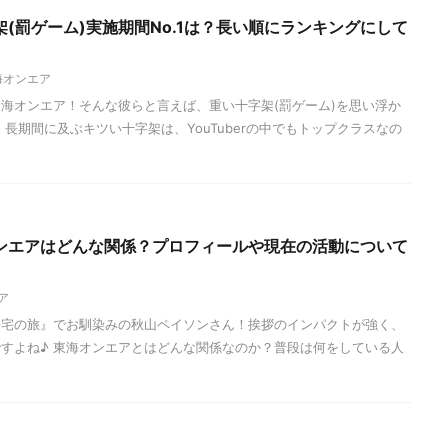
(罰ゲーム)実施期間No.1は？長い順にランキングにして
海オンエア
海オンエア！そんな彼らと言えば、重い十字架(罰ゲーム)を思い浮か
長期間に及ぶキツい十字架は、YouTuberの中でもトップクラスなの
ンエアはどんな関係？プロフィールや現在の活動について
ア
帰宅の旅』でお馴染みの秋山ペイソンさん！挨拶のインパクトが強く、
すよね♪ 東海オンエアとはどんな関係なのか？普段は何をしている人