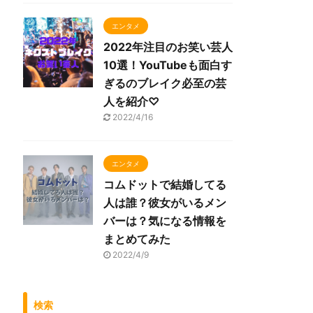
エンタメ
2022年注目のお笑い芸人
10選！YouTubeも面白す
ぎるのブレイク必至の芸
人を紹介♡
2022/4/16
エンタメ
コムドットで結婚してる
人は誰？彼女がいるメン
バーは？気になる情報を
まとめてみた
2022/4/9
検索