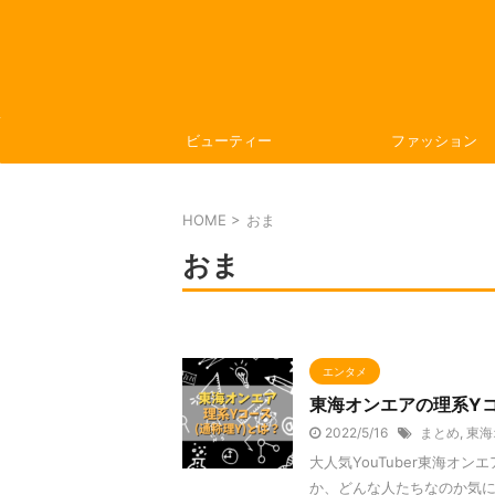
ビューティー
ファッション
HOME
>
おま
おま
エンタメ
東海オンエアの理系Yコ
2022/5/16
まとめ
,
東海
大人気YouTuber東海オ
か、どんな人たちなのか気に