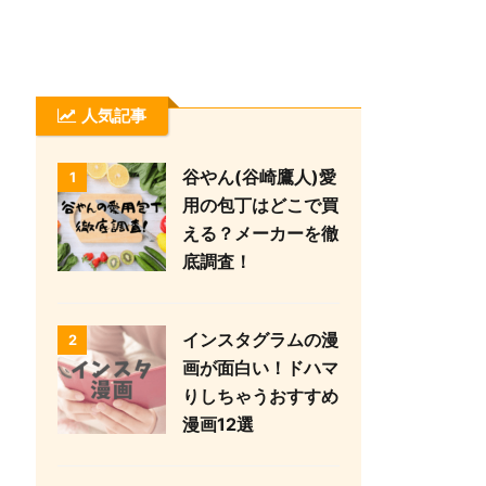
人気記事
谷やん(谷崎鷹人)愛
1
用の包丁はどこで買
える？メーカーを徹
底調査！
インスタグラムの漫
2
画が面白い！ドハマ
りしちゃうおすすめ
漫画12選