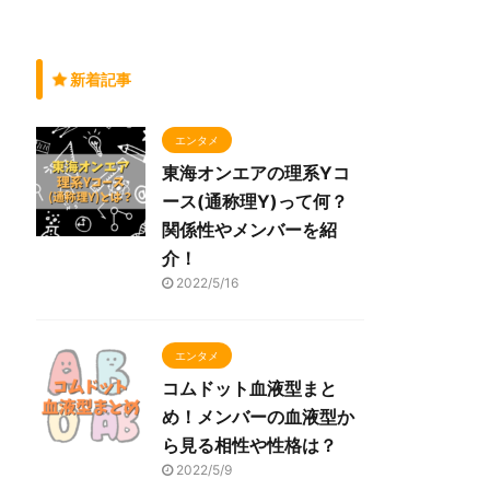
新着記事
エンタメ
東海オンエアの理系Yコ
ース(通称理Y)って何？
関係性やメンバーを紹
介！
2022/5/16
エンタメ
コムドット血液型まと
め！メンバーの血液型か
ら見る相性や性格は？
2022/5/9