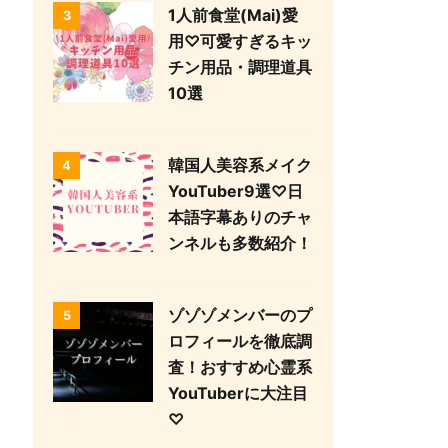
1人前食堂(Mai)愛
3
用♡可愛すぎるキッ
チン用品・調理道具
10選
韓国人美容系メイク
4
YouTuber9選♡日
本語字幕ありのチャ
ンネルも多数紹介！
ゾゾゾメンバーのプ
5
ロフィールを徹底調
査！おすすめ心霊系
YouTuberに大注目
♡