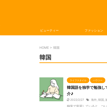
ビューティー
ファッション
HOME
>
韓国
韓国
ライフスタイル
ハウツー
韓国語を独学で勉強して
介♪
2022/2/27
海外
,
韓国
,
独学で学習していると、つ