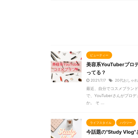
ビューティー
美容系YouTuber
ってる？
2021/7/7
20代おしゃれ
最近、自分でコスメブランドを
で、YouTuberさんが
か。 そ ...
ライフスタイル
ハウツー
今話題の"Study V