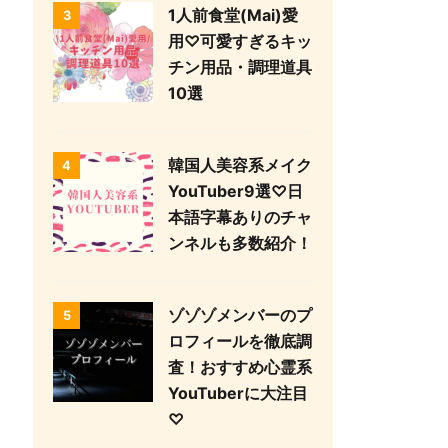
1人前食堂(Mai)愛
3
用♡可愛すぎるキッ
チン用品・調理道具
10選
韓国人美容系メイク
4
YouTuber9選♡日
本語字幕ありのチャ
ンネルも多数紹介！
ゾゾゾメンバーのプ
5
ロフィールを徹底調
査！おすすめ心霊系
YouTuberに大注目
♡