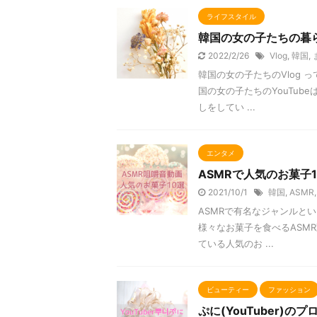
ライフスタイル
韓国の女の子たちの暮ら
2022/2/26
Vlog
,
韓国
,
韓国の女の子たちのVlog
国の女の子たちのYouTu
しをしてい ...
エンタメ
ASMRで人気のお菓子
2021/10/1
韓国
,
ASMR
ASMRで有名なジャンルと
様々なお菓子を食べるASM
ている人気のお ...
ビューティー
ファッション
ぷに(YouTuber