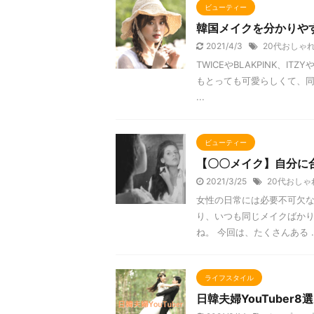
ビューティー
韓国メイクを分かりやす
2021/4/3
20代おしゃ
TWICEやBLAKPINK、I
もとっても可愛らしくて、同
...
ビューティー
【〇〇メイク】自分に
2021/3/25
20代おしゃ
女性の日常には必要不可欠な
り、いつも同じメイクばか
ね。 今回は、たくさんある ..
ライフスタイル
日韓夫婦YouTube