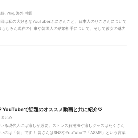
夫婦
,
Vlog
,
海外
,
韓国
回は私の大好きなYouTuberぷにさんこと、日本人のりこさんについて
はもちろん現在の仕事や韓国人の結婚相手について、そして彼女の魅力
？YouTubeで話題のオススメ動画と共に紹介♡
,
まとめ
ている現代人には癒しが必要。ストレス解消法や癒しグッズはたくさん
のは「音」です！ 皆さんはSNSやYouTubeで「ASMR」という言葉