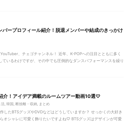
ンバープロフィール紹介！脱退メンバーや結成のきっかけ
YouTuber、チェゴチャンネル！ 近年、K-POPへの注目とともに多く
が登場しているわけですが、その中でも圧倒的なダンスパフォーマンスを繰り
紹介！アイデア満載のルームツアー動画10選♡
し活
,
韓国
,
断捨離・収納
,
まとめ
作したBTSグッズやDVDなどはどうしていますか？ せっかくの大好き
ならオシャレに可愛く飾りたいですよね♡ BTSグッズはデザインが可愛