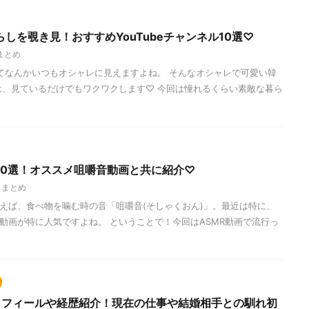
しを覗き見！おすすめYouTubeチャンネル10選♡
まとめ
 ってなんかいつもオシャレに見えますよね。 そんなオシャレで可愛い韓
beは、見ているだけでもワクワクします♡ 今回は憧れるくらい素敵な暮ら
10選！オススメ咀嚼音動画と共に紹介♡
,
まとめ
いえば、食べ物を噛む時の音「咀嚼音(そしゃくおん)」。最近は特に、
R動画が特に人気ですよね。 ということで！今回はASMR動画で流行っ
)のプロフィールや経歴紹介！現在の仕事や結婚相手との馴れ初