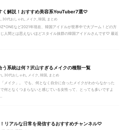
く解説！おすすめ美容系YouTuber7選♡
れ
,
30代おしゃれ
,
メイク
,
韓国
,
まとめ
TZYやIZ*ONEなど2021年現在、韓国アイドルが世界中で大ブーム！どの方
じ人間とは思えないほどスタイル抜群の韓国アイドルさんです♡ 最近
合う系統は何？沢山すぎるメイクの種類一覧
れ
,
30代おしゃれ
,
メイク
,
韓国
,
まとめ
「メイク」。 でも、何となく自分に合ったメイクがわからなかった
りで何となくつまらないと感じている女性って、とっても多いですよ
.
r8選！リアルな日常を発信するおすすめチャンネル♡