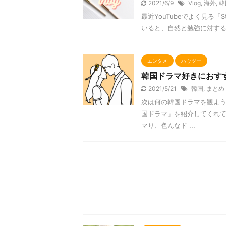
2021/6/9
Vlog
,
海外
,
韓
最近YouTubeでよく見る「S
いると、自然と勉強に対するモ
エンタメ
ハウツー
韓国ドラマ好きにおすす
2021/5/21
韓国
,
まとめ
次は何の韓国ドラマを観よう
国ドラマ」を紹介してくれてい
マり、色んなド ...