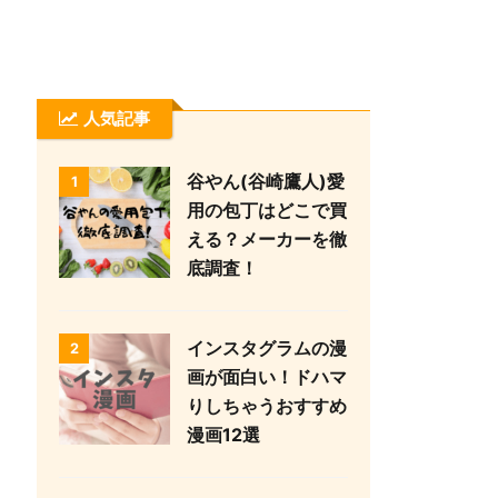
人気記事
谷やん(谷崎鷹人)愛
1
用の包丁はどこで買
える？メーカーを徹
底調査！
インスタグラムの漫
2
画が面白い！ドハマ
りしちゃうおすすめ
漫画12選