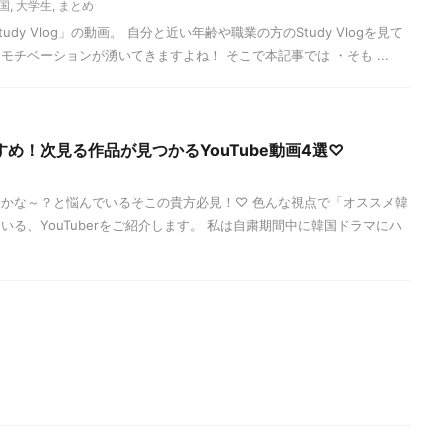
国
,
大学生
,
まとめ
tudy Vlog」の動画。 自分と近い年齢や職業の方のStudy Vlogを見て
チベーションが湧いてきますよね！ そこで本記事では ・そも ...
め！次見る作品が見つかるYouTube動画4選♡
かな～？と悩んでいるそこの貴方必見！♡ 色んな視点で「オススメ韓
る、YouTuberをご紹介します。 私は自粛期間中に韓国ドラマにハ