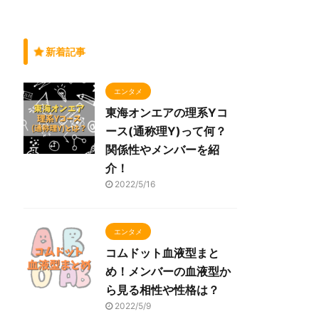
新着記事
エンタメ
東海オンエアの理系Yコ
ース(通称理Y)って何？
関係性やメンバーを紹
介！
2022/5/16
エンタメ
コムドット血液型まと
め！メンバーの血液型か
ら見る相性や性格は？
2022/5/9