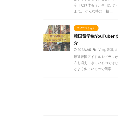
今日だけ休もう、今日だけ
よね。 そんな時は、頼 ...
ライフスタイル
韓国留学生YouTub
介
2022/2/5
Vlog
,
韓国
,
ま
最近韓国アイドルやドラマ
方も増えてきているのではな
とよく似ているので留学 ...