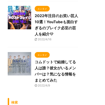
エンタメ
2022年注目のお笑い芸人
10選！YouTubeも面白す
ぎるのブレイク必至の芸
人を紹介♡
2022/4/16
エンタメ
コムドットで結婚してる
人は誰？彼女がいるメン
バーは？気になる情報を
まとめてみた
2022/4/9
検索