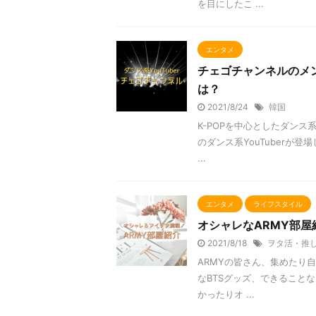
を目にしたこ ...
エンタメ
チェゴチャンネルのメ
は？
2021/8/24
韓国
K-POPを中心としたダンス系
のダンス系YouTuber
...
エンタメ
ライフスタイル
オシャレなARMY部屋
2021/8/18
ヲタ活・推
ARMYの皆さん、集めたり自
なBTSグッズ、できること
かったりオ ...