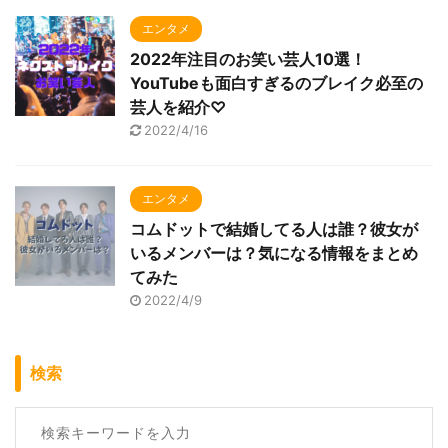
エンタメ
2022年注目のお笑い芸人10選！
YouTubeも面白すぎるのブレイク必至の
芸人を紹介♡
2022/4/16
エンタメ
コムドットで結婚してる人は誰？彼女が
いるメンバーは？気になる情報をまとめ
てみた
2022/4/9
検索