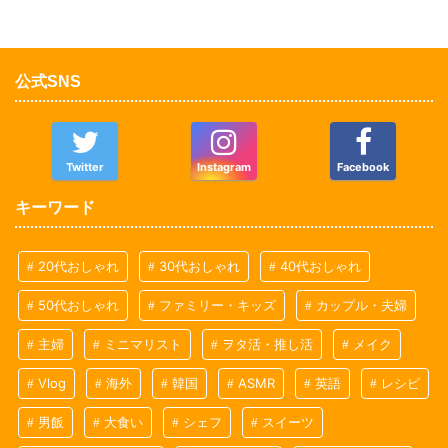
公式SNS
Twitter
Instagram
Facebook
キーワード
20代おしゃれ
30代おしゃれ
40代おしゃれ
50代おしゃれ
ファミリー・キッズ
カップル・夫婦
主婦
ミニマリスト
ヲタ活・推し活
メイク
Vlog
海外
韓国
ASMR
英語
レシピ
男飯
大食い
シェフ
スイーツ