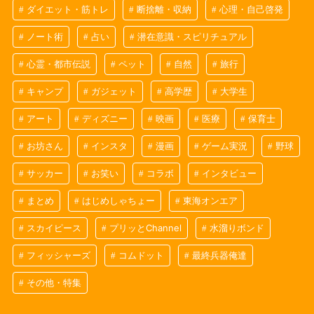
ダイエット・筋トレ
断捨離・収納
心理・自己啓発
ノート術
占い
潜在意識・スピリチュアル
心霊・都市伝説
ペット
自然
旅行
キャンプ
ガジェット
高学歴
大学生
アート
ディズニー
映画
医療
保育士
お坊さん
インスタ
漫画
ゲーム実況
野球
サッカー
お笑い
コラボ
インタビュー
まとめ
はじめしゃちょー
東海オンエア
スカイピース
プリッとChannel
水溜りボンド
フィッシャーズ
コムドット
最終兵器俺達
その他・特集