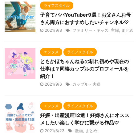
ライフスタイル
子育てパパYouTuber9選！お父さんお母
さん両方におすすめしたいチャンネル♡
2021/9/8
ファミリー・キッズ
,
主婦
,
まとめ
エンタメ
ライフスタイル
ともかほちゃんねるの馴れ初めや現在の
仕事は？同棲カップルのプロフィールを
紹介！
2021/9/6
カップル・夫婦
エンタメ
ライフスタイル
妊娠・出産漫画12選！妊婦さんにオスス
メしたい楽しく学びに繋がる作品♡
2021/8/23
漫画
,
まとめ