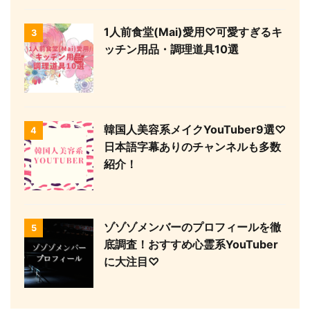
1人前食堂(Mai)愛用♡可愛すぎるキ
3
ッチン用品・調理道具10選
韓国人美容系メイクYouTuber9選♡
4
日本語字幕ありのチャンネルも多数
紹介！
ゾゾゾメンバーのプロフィールを徹
5
底調査！おすすめ心霊系YouTuber
に大注目♡