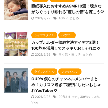
睡眠導入におすすめASMR10選！聴きな
がらぐっすり眠れる“癒しの音”を聴こう♡
2021/9/29
ASMR
,
まとめ
ライフスタイル
ハウツー
カップホルダー収納方法アイデア8選！
100均を活用してスッキリおしゃれに♡
2021/9/26
ヲタ活・推し活
,
まとめ
ライフスタイル
ファッション
OUR's 僕らのチャンネルメンバーまと
め！カリスマ過ぎて秘密にしたいおしゃ
れYouTuber♡
2021/9/23
20代おしゃれ
,
30代おしゃれ
,
Vlog