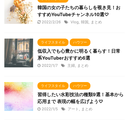
韓国の女の子たちの暮らしを覗き見！お
すすめYouTubeチャンネル10選♡
2022/2/26
Vlog
,
韓国
,
まとめ
ライフスタイル
ハウツー
低収入でも心豊かに明るく暮らす！日常
系YouTuberおすすめ6選
2022/1/7
主婦
,
まとめ
ライフスタイル
ハウツー
習得したい水彩技法の種類9選！基本から
応用まで 表現の幅を広げよう♡
2022/1/5
アート
,
まとめ