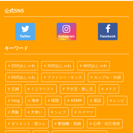
公式SNS
Twitter
Instagram
Facebook
キーワード
20代おしゃれ
30代おしゃれ
40代おしゃれ
50代おしゃれ
ファミリー・キッズ
カップル・夫婦
主婦
ミニマリスト
ヲタ活・推し活
メイク
Vlog
海外
韓国
ASMR
英語
レシピ
男飯
大食い
シェフ
スイーツ
ダイエット・筋トレ
断捨離・収納
心理・自己啓発