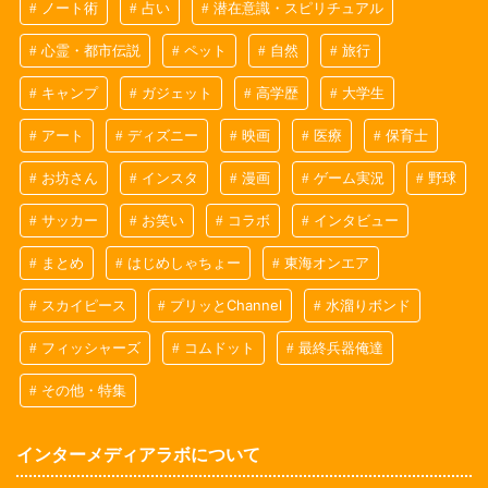
ノート術
占い
潜在意識・スピリチュアル
心霊・都市伝説
ペット
自然
旅行
キャンプ
ガジェット
高学歴
大学生
アート
ディズニー
映画
医療
保育士
お坊さん
インスタ
漫画
ゲーム実況
野球
サッカー
お笑い
コラボ
インタビュー
まとめ
はじめしゃちょー
東海オンエア
スカイピース
プリッとChannel
水溜りボンド
フィッシャーズ
コムドット
最終兵器俺達
その他・特集
インターメディアラボについて