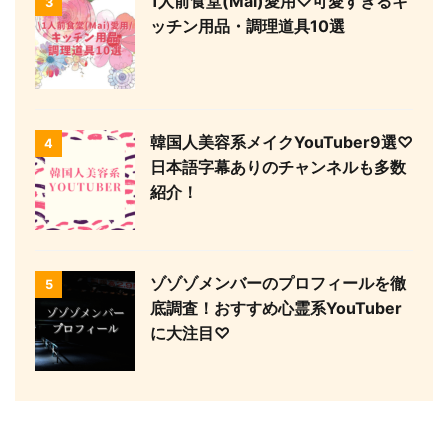
1人前食堂(Mai)愛用♡可愛すぎるキ
3
ッチン用品・調理道具10選
韓国人美容系メイクYouTuber9選♡
4
日本語字幕ありのチャンネルも多数
紹介！
ゾゾゾメンバーのプロフィールを徹
5
底調査！おすすめ心霊系YouTuber
に大注目♡