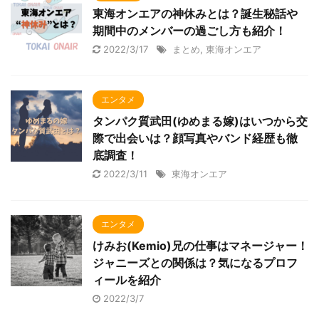
東海オンエアの神休みとは？誕生秘話や
期間中のメンバーの過ごし方も紹介！
2022/3/17
まとめ
,
東海オンエア
エンタメ
タンパク質武田(ゆめまる嫁)はいつから交
際で出会いは？顔写真やバンド経歴も徹
底調査！
2022/3/11
東海オンエア
エンタメ
けみお(Kemio)兄の仕事はマネージャー！
ジャニーズとの関係は？気になるプロフ
ィールを紹介
2022/3/7