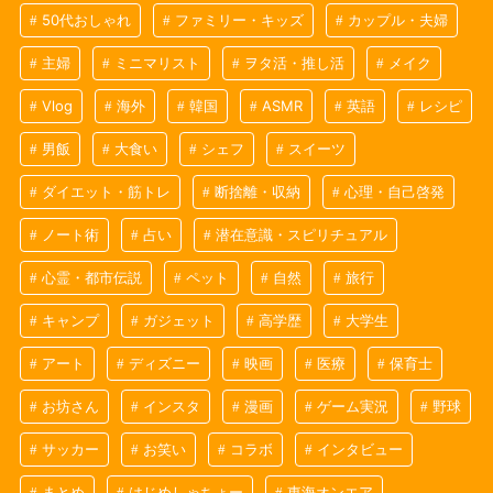
50代おしゃれ
ファミリー・キッズ
カップル・夫婦
主婦
ミニマリスト
ヲタ活・推し活
メイク
Vlog
海外
韓国
ASMR
英語
レシピ
男飯
大食い
シェフ
スイーツ
ダイエット・筋トレ
断捨離・収納
心理・自己啓発
ノート術
占い
潜在意識・スピリチュアル
心霊・都市伝説
ペット
自然
旅行
キャンプ
ガジェット
高学歴
大学生
アート
ディズニー
映画
医療
保育士
お坊さん
インスタ
漫画
ゲーム実況
野球
サッカー
お笑い
コラボ
インタビュー
まとめ
はじめしゃちょー
東海オンエア