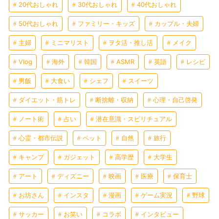
20代おしゃれ
30代おしゃれ
40代おしゃれ
50代おしゃれ
ファミリー・キッズ
カップル・夫婦
主婦
ミニマリスト
ヲタ活・推し活
メイク
Vlog
海外
韓国
ASMR
英語
レシピ
男飯
大食い
シェフ
スイーツ
ダイエット・筋トレ
断捨離・収納
心理・自己啓発
ノート術
占い
潜在意識・スピリチュアル
心霊・都市伝説
ペット
自然
旅行
キャンプ
ガジェット
高学歴
大学生
アート
ディズニー
映画
医療
保育士
お坊さん
インスタ
漫画
ゲーム実況
野球
サッカー
お笑い
コラボ
インタビュー