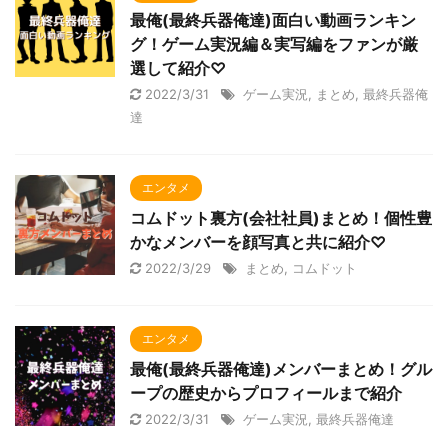
最俺(最終兵器俺達)面白い動画ランキン
グ！ゲーム実況編＆実写編をファンが厳
選して紹介♡
2022/3/31
ゲーム実況
,
まとめ
,
最終兵器俺
達
エンタメ
コムドット裏方(会社社員)まとめ！個性豊
かなメンバーを顔写真と共に紹介♡
2022/3/29
まとめ
,
コムドット
エンタメ
最俺(最終兵器俺達)メンバーまとめ！グル
ープの歴史からプロフィールまで紹介
2022/3/31
ゲーム実況
,
最終兵器俺達