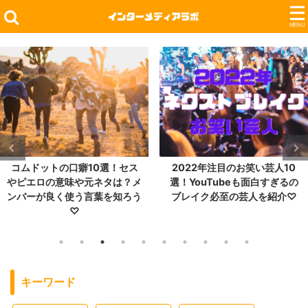
コムドットの口癖10選！セス
2022年注目のお笑い芸人10
やピエロの意味や元ネタは？メ
選！YouTubeも面白すぎるの
ンバーが良く使う言葉を知ろう
ブレイク必至の芸人を紹介♡
♡
キーワード