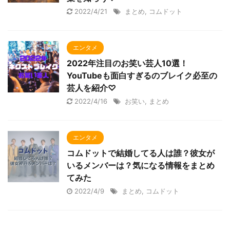
2022/4/21
まとめ
,
コムドット
エンタメ
2022年注目のお笑い芸人10選！
YouTubeも面白すぎるのブレイク必至の
芸人を紹介♡
2022/4/16
お笑い
,
まとめ
エンタメ
コムドットで結婚してる人は誰？彼女が
いるメンバーは？気になる情報をまとめ
てみた
2022/4/9
まとめ
,
コムドット