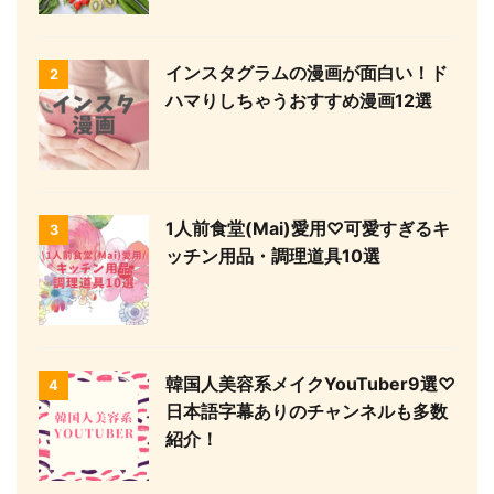
インスタグラムの漫画が面白い！ド
2
ハマりしちゃうおすすめ漫画12選
1人前食堂(Mai)愛用♡可愛すぎるキ
3
ッチン用品・調理道具10選
韓国人美容系メイクYouTuber9選♡
4
日本語字幕ありのチャンネルも多数
紹介！