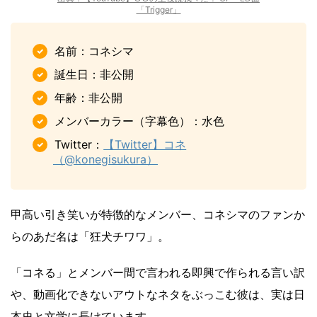
「Trigger」
名前：コネシマ
誕生日：非公開
年齢：非公開
メンバーカラー（字幕色）：水色
Twitter：
【Twitter】コネ
（@konegisukura）
甲高い引き笑いが特徴的なメンバー、コネシマのファンか
らのあだ名は「狂犬チワワ」。
「コネる」とメンバー間で言われる即興で作られる言い訳
や、動画化できないアウトなネタをぶっこむ彼は、実は日
本史と文学に長けています。