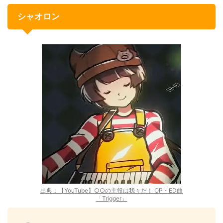
シャオロン
出典：【YouTube】○○の主役は我々だ！ OP・ED曲
「Trigger」