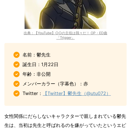
出典：【YouTube】○○の主役は我々だ！ OP・ED曲
「Trigger」
名前：鬱先生
誕生日：1月22日
年齢：非公開
メンバーカラー（字幕色）：赤
Twitter：
【Twitter】鬱先生（@utu072）
女性関係にだらしないキャラクターで親しまれている鬱先
生は、当初は先生と呼ばれるのを嫌がっていたというエピ