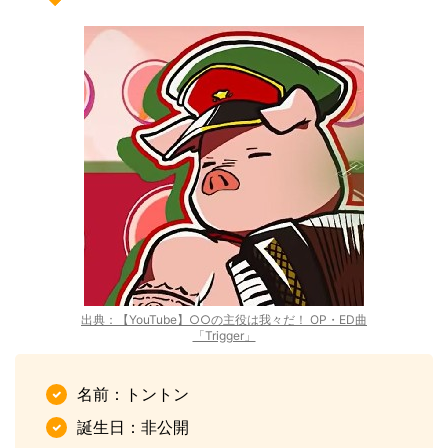
出典：【YouTube】○○の主役は我々だ！ OP・ED曲
「Trigger」
名前：トントン
誕生日：非公開