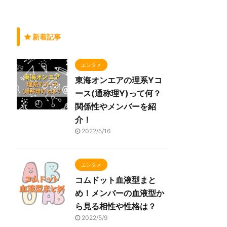
新着記事
エンタメ
東海オンエアの理系Yコ
ース(通称理Y)って何？
関係性やメンバーを紹
介！
2022/5/16
エンタメ
コムドット血液型まと
め！メンバーの血液型か
ら見る相性や性格は？
2022/5/9