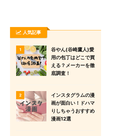
人気記事
谷やん(谷崎鷹人)愛
1
用の包丁はどこで買
える？メーカーを徹
底調査！
インスタグラムの漫
2
画が面白い！ドハマ
りしちゃうおすすめ
漫画12選