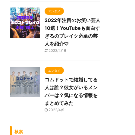
エンタメ
2022年注目のお笑い芸人
10選！YouTubeも面白す
ぎるのブレイク必至の芸
人を紹介♡
2022/4/16
エンタメ
コムドットで結婚してる
人は誰？彼女がいるメン
バーは？気になる情報を
まとめてみた
2022/4/9
検索