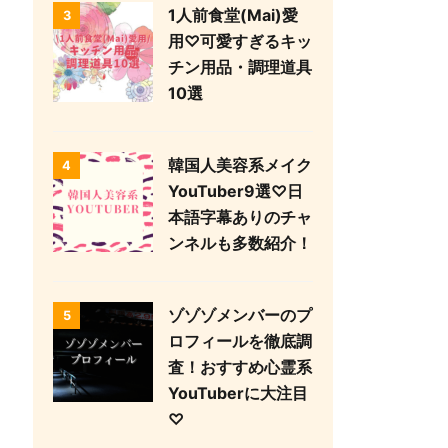
1人前食堂(Mai)愛
3
用♡可愛すぎるキッ
チン用品・調理道具
10選
韓国人美容系メイク
4
YouTuber9選♡日
本語字幕ありのチャ
ンネルも多数紹介！
ゾゾゾメンバーのプ
5
ロフィールを徹底調
査！おすすめ心霊系
YouTuberに大注目
♡