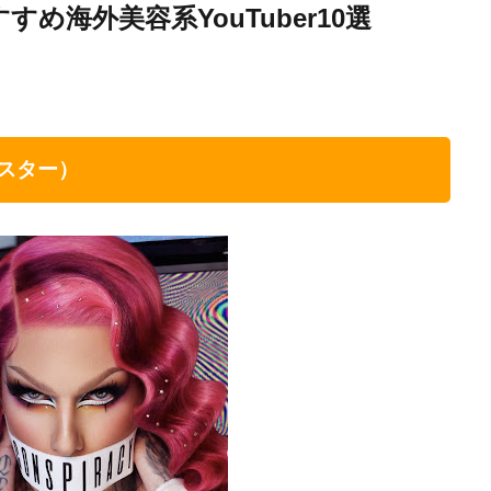
め海外美容系YouTuber10選
ー・スター）