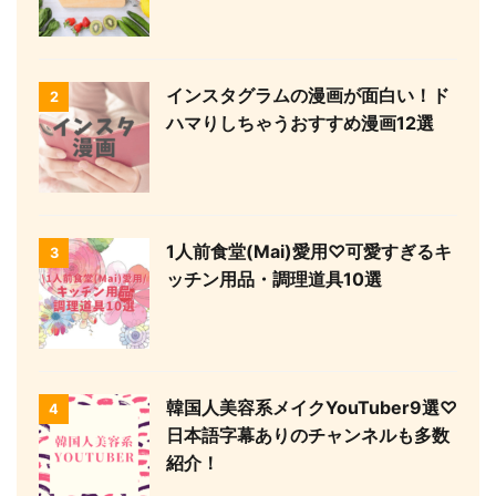
インスタグラムの漫画が面白い！ド
2
ハマりしちゃうおすすめ漫画12選
1人前食堂(Mai)愛用♡可愛すぎるキ
3
ッチン用品・調理道具10選
韓国人美容系メイクYouTuber9選♡
4
日本語字幕ありのチャンネルも多数
紹介！