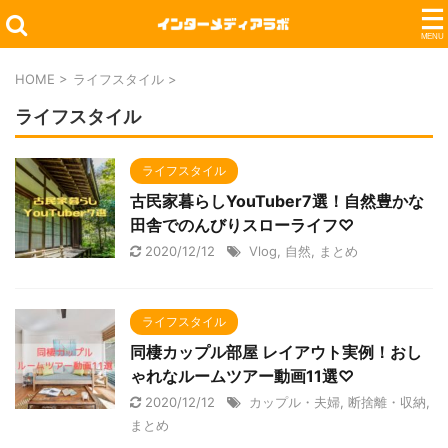
HOME
>
ライフスタイル
>
ライフスタイル
ライフスタイル
古民家暮らしYouTuber7選！自然豊かな
田舎でのんびりスローライフ♡
2020/12/12
Vlog
,
自然
,
まとめ
ライフスタイル
同棲カップル部屋 レイアウト実例！おし
ゃれなルームツアー動画11選♡
2020/12/12
カップル・夫婦
,
断捨離・収納
,
まとめ