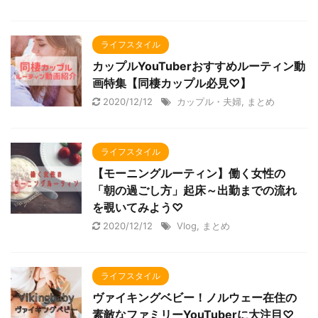
ライフスタイル
カップルYouTuberおすすめルーティン動
画特集【同棲カップル必見♡】
2020/12/12
カップル・夫婦
,
まとめ
ライフスタイル
【モーニングルーティン】働く女性の
「朝の過ごし方」起床～出勤までの流れ
を覗いてみよう♡
2020/12/12
Vlog
,
まとめ
ライフスタイル
ヴァイキングベビー！ノルウェー在住の
素敵なファミリーYouTuberに大注目♡