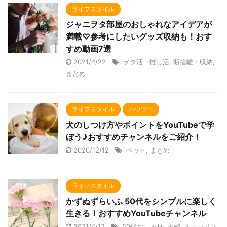
ライフスタイル
ジャニヲタ部屋のおしゃれなアイデアが
満載♡参考にしたいグッズ収納も！おす
すめ動画7選
2021/4/22
ヲタ活・推し活
,
断捨離・収納
,
まとめ
ライフスタイル
ハウツー
犬のしつけ方やポイントをYouTubeで学
ぼう♪おすすめチャンネルをご紹介！
2020/12/12
ペット
,
まとめ
ライフスタイル
かずぬずらいふ 50代をシンプルに楽しく
生きる！おすすめYouTubeチャンネル
2021/4/12
50代おしゃれ
,
主婦
,
ミニマリス