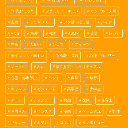
50代おしゃれ
ファミリー・キッズ
カップル・夫婦
主婦
ミニマリスト
ヲタ活・推し活
メイク
Vlog
海外
韓国
ASMR
英語
レシピ
男飯
大食い
シェフ
スイーツ
ダイエット・筋トレ
断捨離・収納
心理・自己啓発
ノート術
占い
潜在意識・スピリチュアル
心霊・都市伝説
ペット
自然
旅行
キャンプ
ガジェット
高学歴
大学生
アート
ディズニー
映画
医療
保育士
お坊さん
インスタ
漫画
ゲーム実況
野球
サッカー
お笑い
コラボ
インタビュー