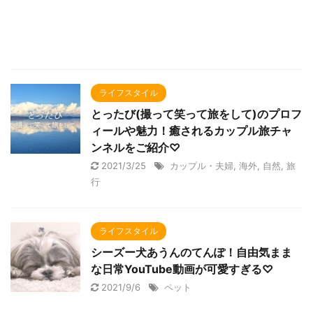
ライフスタイル
とったび(撮って笑って旅をして)のプロフ
ィールや魅力！癒されるカップル旅チャ
ンネルをご紹介♡
2021/3/25
カップル・夫婦
,
海外
,
自然
,
旅
行
ライフスタイル
シーズー犬あうんのてんぽ！自由気まま
な日常YouTube動画が可愛すぎる♡
2021/9/6
ペット