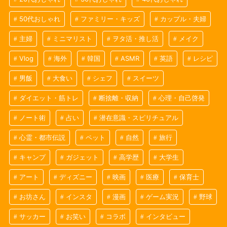
50代おしゃれ
ファミリー・キッズ
カップル・夫婦
主婦
ミニマリスト
ヲタ活・推し活
メイク
Vlog
海外
韓国
ASMR
英語
レシピ
男飯
大食い
シェフ
スイーツ
ダイエット・筋トレ
断捨離・収納
心理・自己啓発
ノート術
占い
潜在意識・スピリチュアル
心霊・都市伝説
ペット
自然
旅行
キャンプ
ガジェット
高学歴
大学生
アート
ディズニー
映画
医療
保育士
お坊さん
インスタ
漫画
ゲーム実況
野球
サッカー
お笑い
コラボ
インタビュー