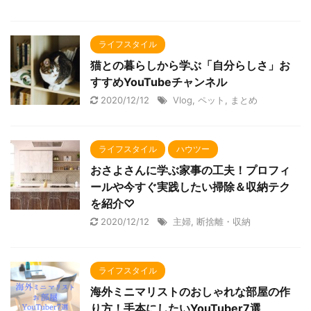
ライフスタイル
猫との暮らしから学ぶ「自分らしさ」お
すすめYouTubeチャンネル
2020/12/12
Vlog
,
ペット
,
まとめ
ライフスタイル
ハウツー
おさよさんに学ぶ家事の工夫！プロフィ
ールや今すぐ実践したい掃除＆収納テク
を紹介♡
2020/12/12
主婦
,
断捨離・収納
ライフスタイル
海外ミニマリストのおしゃれな部屋の作
り方！手本にしたいYouTuber7選