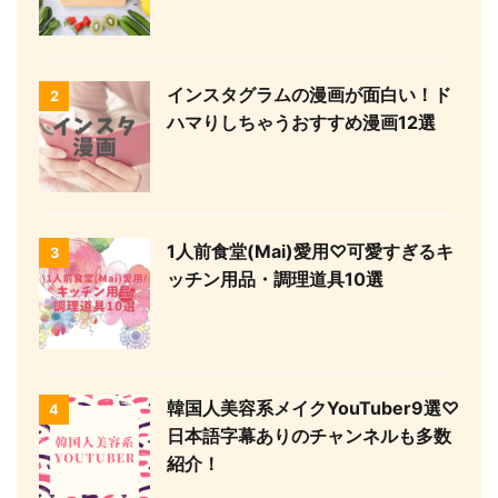
インスタグラムの漫画が面白い！ド
2
ハマりしちゃうおすすめ漫画12選
1人前食堂(Mai)愛用♡可愛すぎるキ
3
ッチン用品・調理道具10選
韓国人美容系メイクYouTuber9選♡
4
日本語字幕ありのチャンネルも多数
紹介！