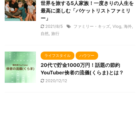
世界を旅する5人家族！一度きりの人生を
最高に楽しむ「バケットリストファミリ
ー」
2021/8/5
ファミリー・キッズ
,
Vlog
,
海外
,
自然
,
旅行
ライフスタイル
ハウツー
20代で貯金1000万円！話題の節約
YouTuber倹者の流儀(くらま)とは？
2020/12/12