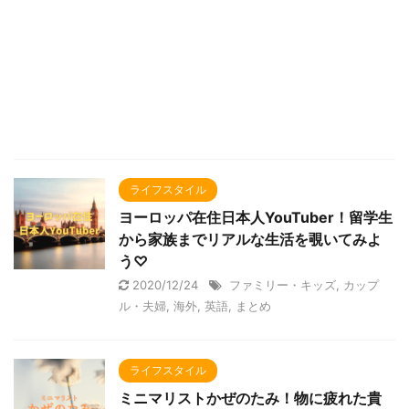
ライフスタイル
ヨーロッパ在住日本人YouTuber！留学生
から家族までリアルな生活を覗いてみよ
う♡
2020/12/24
ファミリー・キッズ
,
カップ
ル・夫婦
,
海外
,
英語
,
まとめ
ライフスタイル
ミニマリストかぜのたみ！物に疲れた貴