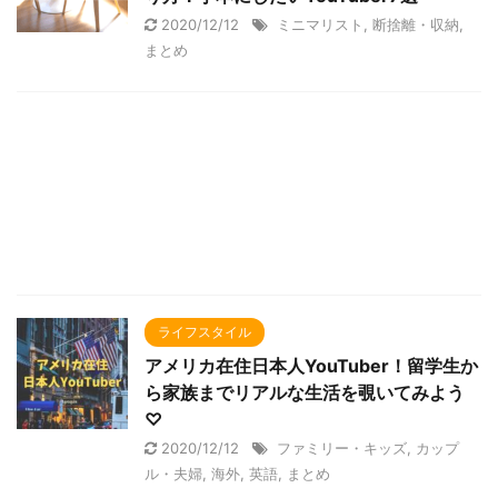
2020/12/12
ミニマリスト
,
断捨離・収納
,
まとめ
ライフスタイル
アメリカ在住日本人YouTuber！留学生か
ら家族までリアルな生活を覗いてみよう
♡
2020/12/12
ファミリー・キッズ
,
カップ
ル・夫婦
,
海外
,
英語
,
まとめ