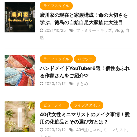
ライフスタイル
廣川家の現在と家族構成！命の大切さを
学ぶ、徳島の自給自足大家族に大注目
2021/10/25
ファミリー・キッズ
,
Vlog
,
自
然
ライフスタイル
ハウツー
ハンドメイドYouTuber6選！個性あふれ
る作家さんをご紹介♡
2020/12/12
まとめ
ビューティー
ライフスタイル
40代女性ミニマリストのメイク事情！愛
用の化粧品とその選び方とは？
2020/12/12
40代おしゃれ
,
ミニマリスト
,
まとめ