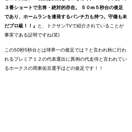
３番ショートで主将・絶対的存在。 ５０m５秒台の俊足
であり、ホームランを連発するパンチ力も持つ。守備も未
だプロ級！！』
と、トクサンTVで紹介されていることが
事実である証明ですね(笑)
この50秒5秒台とは球界一の俊足では？と言われ秋に行わ
れるプレミア１２の代表選出に異例の代走侍と言われてい
るホークスの周東佑京選手ほどの俊足です！！