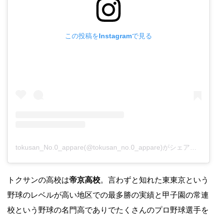
この投稿をInstagramで見る
tokusan_No.0_appare(@tokusan_no.0_appare)がシェアした投稿
トクサンの高校は
帝京高校
。言わずと知れた東東京という
野球のレベルが高い地区での最多勝の実績と甲子園の常連
校という野球の名門高でありでたくさんのプロ野球選手を