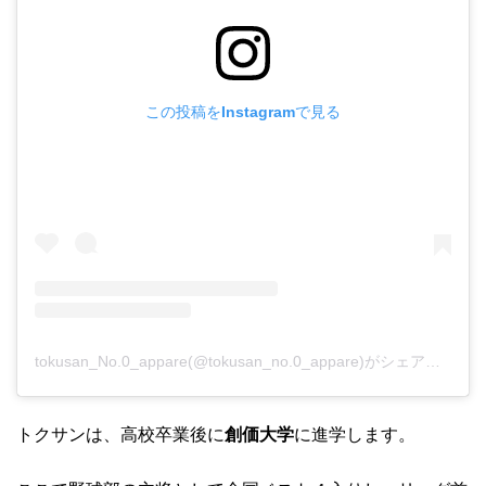
この投稿をInstagramで見る
tokusan_No.0_appare(@tokusan_no.0_appare)がシェアした投稿
トクサンは、高校卒業後に
創価大学
に進学します。