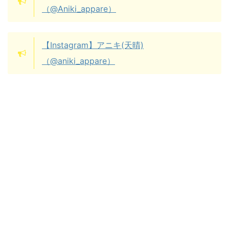
（@Aniki_appare）
【Instagram】アニキ(天晴)
（@aniki_appare）