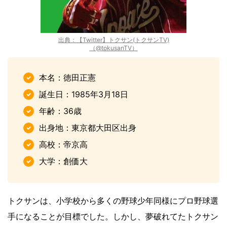
出典：【Twitter】トクサン(トクサンTV)
（@tokusanTV）
本名：徳田正憲
誕生日：1985年3月18日
年齢：36歳
出身地：東京都大田区出身
高校：帝京高
大学：創価大
トクサンは、小学校から多くの野球少年同様にプロ野球選
手になることが目標でした。しかし、夢破れてたトクサン