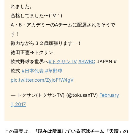
れました。
合格してました〜(´∀｀)
A・B・アカデミーのAチームに配属されるそうで
す！
微力ながら３２歳頑張りますー！
徳田正憲→トクサン
軟式野球を世界へ
#トクサンTV
#SWBC
JAPAN #
軟式
#日本代表
#草野球
pic.twitter.com/ZyjoFfW4gV
— トクサン(トクサンTV) (@tokusanTV)
February
1, 2017
この事実は、
『現在は所属している野球チーム「天晴」の