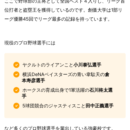
ここで野球部の主将として全国ベスト４入りし、リーグ首
位打者と盗塁王を獲得しているのです。創価大学は1部リ
ーグ優勝45回でリーグ最多の記録を持っています。
現役のプロ野球選手には
ヤクルトのライアンこと
小川泰弘選手
横浜DeNAベイスターズの青い韋駄天の
倉
本寿彦選手
ホークスの育成出身で1軍活躍の
石川柊太選
手
5球団競合のジャスティスこと
田中正義選手
など多くのプロ野球選手を輩出している強豪校です。