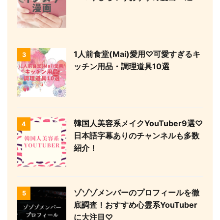
1人前食堂(Mai)愛用♡可愛すぎるキ
3
ッチン用品・調理道具10選
韓国人美容系メイクYouTuber9選♡
4
日本語字幕ありのチャンネルも多数
紹介！
ゾゾゾメンバーのプロフィールを徹
5
底調査！おすすめ心霊系YouTuber
に大注目♡