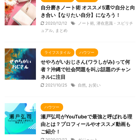
自分磨きノート術 オススメ5選♡自分と向
き合い【なりたい自分】になろう！
2020/12/12
ノート術
,
潜在意識・スピリチ
ュアル
,
まとめ
ライフスタイル
ハウツー
せやろがいおじさん(ワラしがみ)って何
者？沖縄で社会問題を叫ぶ話題のチャン
ネルに注目
2021/10/25
自然
,
お笑い
ハウツー
瀬戸弘司がYouTubeで最強と呼ばれる理
由とは？プロフィールやオススメ動画も
ご紹介！
2020/12/12
ガジェット