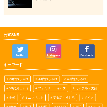
公式SNS
Twitter
Instagram
Facebook
キーワード
20代おしゃれ
30代おしゃれ
40代おしゃれ
50代おしゃれ
ファミリー・キッズ
カップル・夫婦
主婦
ミニマリスト
ヲタ活・推し活
メイク
Vlog
海外
韓国
ASMR
英語
レシピ