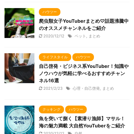
ハウツー
爬虫類女子YouTuberまとめ♡話題沸騰中
のオススメチャンネルをご紹介
2020/12/12
ペット
,
まとめ
ライフスタイル
ハウツー
自己啓発・ビジネス系YouTuber！知識や
ノウハウが気軽に学べるおすすめチャン
ネル16選
2021/2/23
心理・自己啓発
,
まとめ
クッキング
ハウツー
魚を突いて捌く【素潜り漁師】マサル！
海の魅力満載 大自然YouTuberをご紹介
2020/12/12
自然