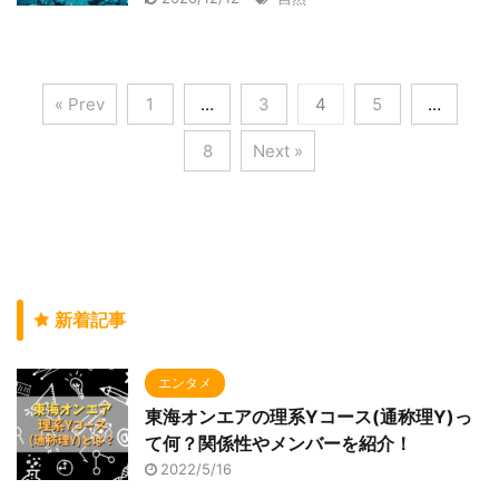
« Prev
1
…
3
4
5
…
8
Next »
新着記事
エンタメ
東海オンエアの理系Yコース(通称理Y)っ
て何？関係性やメンバーを紹介！
2022/5/16