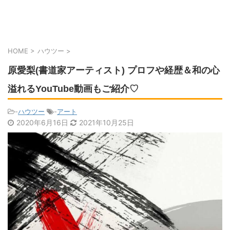
HOME
>
ハウツー
>
原愛梨(書道家アーティスト) プロフや経歴＆和の心
溢れるYouTube動画もご紹介♡
-
ハウツー
-
アート
2020年6月16日
2021年10月25日