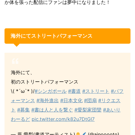
か体を張った配信にファンは夢中になりました！
海外にてストリートパフォーマンス
海外にて、
初のストリートパフォーマンス
\( *´ω`* )/
#シンガポール
#書道
#ストリート
#パフ
ォーマンス
#海外進出
#日本文化
#団扇
#リクエス
ト
#募集
#書は人と人を繋ぐ
#愛梨家団欒
#あいり
わーるど
pic.twitter.com/k82u7DtGI7
— 原 愛梨(書道アーティスト)
(@ainooooto)