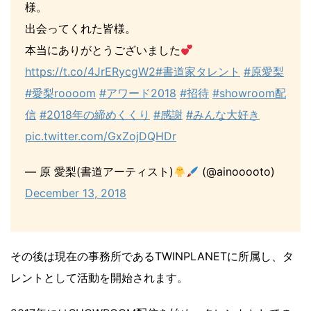
様。
出会ってくれた皆様。
本当にありがとうございました
https://t.co/4JrERycgW2
#書道家タレント
#原愛梨
#愛梨roooom
#アワード2018
#招待
#showroom配
信
#2018年の締めくくり
#感謝
#みんな大好き
pic.twitter.com/GxZojDQHDr
— 原 愛梨(書道アーティスト)
(@ainooooto)
December 13, 2018
その後は現在の事務所であるTWINPLANETに所属し、タ
レントとして活動を開始されます。