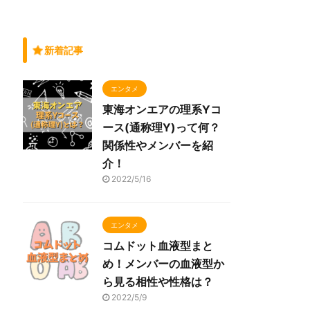
新着記事
エンタメ
東海オンエアの理系Yコ
ース(通称理Y)って何？
関係性やメンバーを紹
介！
2022/5/16
エンタメ
コムドット血液型まと
め！メンバーの血液型か
ら見る相性や性格は？
2022/5/9