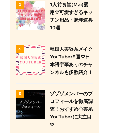
1人前食堂(Mai)愛
3
用♡可愛すぎるキッ
チン用品・調理道具
10選
韓国人美容系メイク
4
YouTuber9選♡日
本語字幕ありのチャ
ンネルも多数紹介！
ゾゾゾメンバーのプ
5
ロフィールを徹底調
査！おすすめ心霊系
YouTuberに大注目
♡