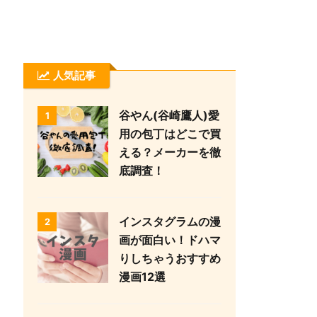
人気記事
谷やん(谷崎鷹人)愛
1
用の包丁はどこで買
える？メーカーを徹
底調査！
インスタグラムの漫
2
画が面白い！ドハマ
りしちゃうおすすめ
漫画12選