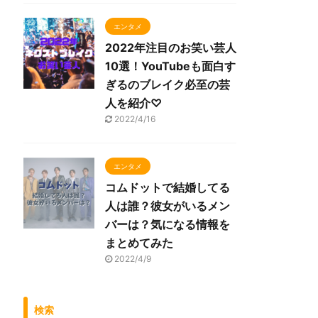
エンタメ
2022年注目のお笑い芸人
10選！YouTubeも面白す
ぎるのブレイク必至の芸
人を紹介♡
2022/4/16
エンタメ
コムドットで結婚してる
人は誰？彼女がいるメン
バーは？気になる情報を
まとめてみた
2022/4/9
検索